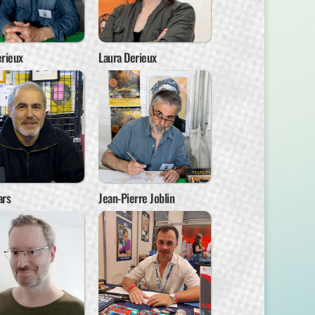
rieux
Laura Derieux
ars
Jean-Pierre Joblin