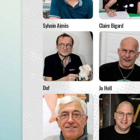
Sylvain Aimès
Claire Bigard
Duf
Jo Hell