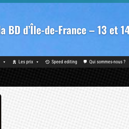
 la BD d’Île-de-France – 13 et 
Les prix
Speed editing
Qui sommes-nous ?