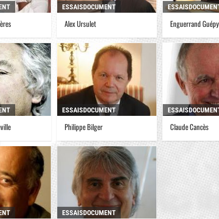
ENT
ESSAISDOCUMENT
ESSAISDOCUMEN
ières
Alex Ursulet
Enguerrand Guépy
ENT
ESSAISDOCUMENT
ESSAISDOCUMEN
ville
Philippe Bilger
Claude Cancès
ENT
ESSAISDOCUMENT