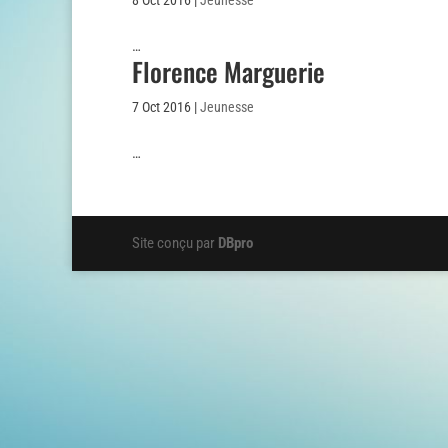
8 Oct 2016
|
Jeunesse
…
Florence Marguerie
7 Oct 2016
|
Jeunesse
…
Site conçu par
DBpro