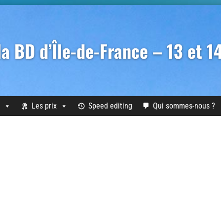
 la BD d’Île-de-France – 13 et 
Les prix
Speed editing
Qui sommes-nous ?