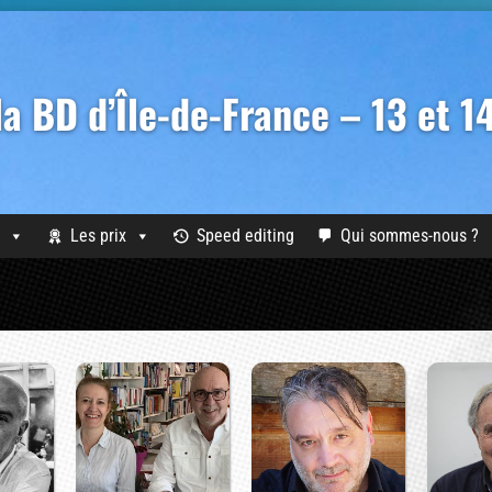
 la BD d’Île-de-France – 13 et 
Les prix
Speed editing
Qui sommes-nous ?