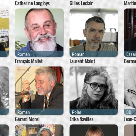
Catherine Langloys
Gilles Leclair
Martin
Roman
Roman
Essa
François Mallet
Laurent Malot
Berna
Roman
Polar
BD
Gérard Morel
Erika Navilles
Jean-