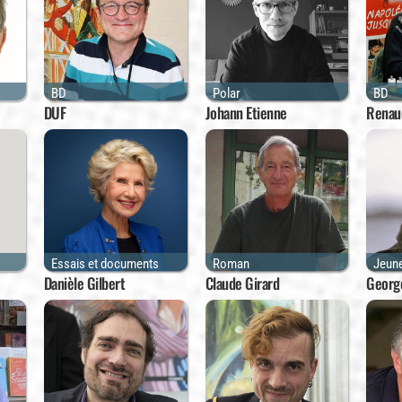
BD
Polar
BD
DUF
Johann Etienne
Renau
Essais et documents
Roman
Jeun
Danièle Gilbert
Claude Girard
Georg