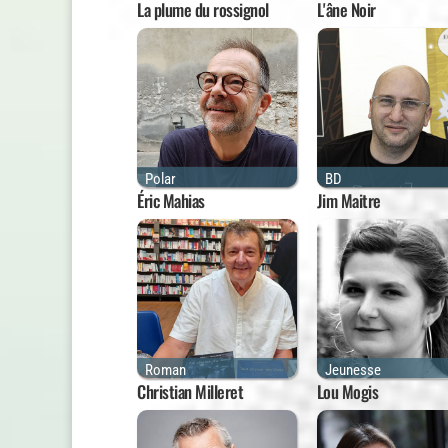
La plume du rossignol
L'âne Noir
Polar
BD
Éric Mahias
Jim Maitre
Roman
Jeunesse
Christian Milleret
Lou Mogis