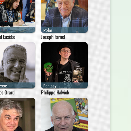
Polar
d Eusèbe
Joseph Farnel
esse
Fantasy
es Grard
Philippe Halvick