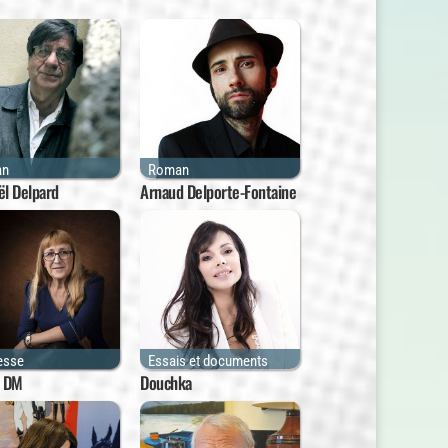
an
Roman
l Delpard
Arnaud Delporte-Fontaine
esse
Essais et documents
e DM
Douchka