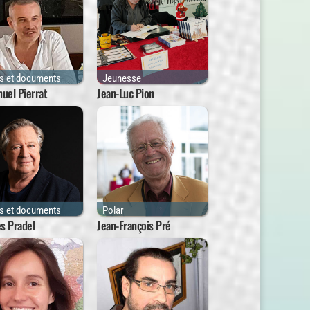
is et documents
Jeunesse
uel Pierrat
Jean-Luc Pion
is et documents
Polar
s Pradel
Jean-François Pré