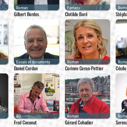
Roman
Fantasy
Rom
Gilbert Bordes
Clotilde Boré
Stéph
Essais et documents
Roman
Rom
Daniel Cerdan
Corinne Ceron-Pottier
Cécile
BD
Roman
Rom
Fred Coconut
Gérard Cohadier
Serena