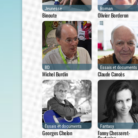
Jeunesse
Roman
Binoute
Olivier Borderon
BD
Essais et documents
Michel Burdin
Claude Cancès
Essais et documents
Fantasy
Georges Chelon
Fanny Chesseret-