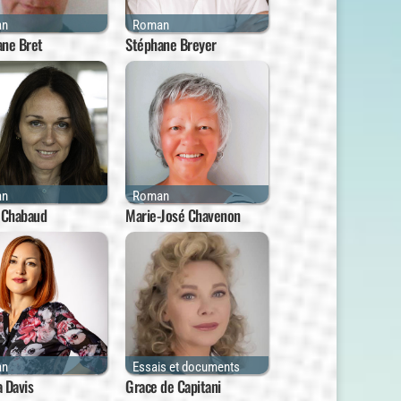
an
Roman
ane Bret
Stéphane Breyer
an
Roman
 Chabaud
Marie-José Chavenon
an
Essais et documents
 Davis
Grace de Capitani