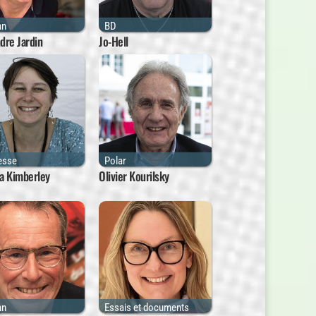
an
BD
dre Jardin
Jo-Hell
esse
Polar
a Kimberley
Olivier Kourilsky
an
Essais et documents