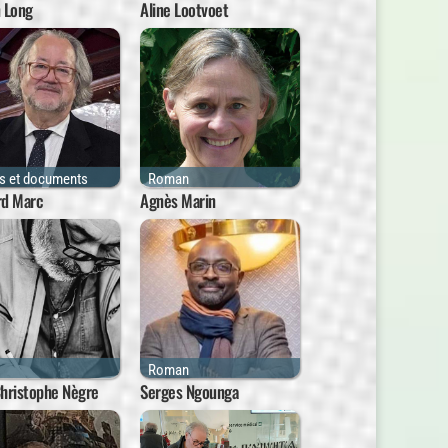
 Long
Aline Lootvoet
is et documents
Roman
rd Marc
Agnès Marin
Roman
Christophe Nègre
Serges Ngounga