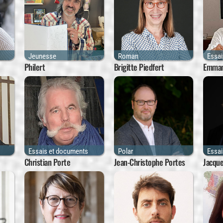
Jeunesse
Roman
Essa
Philert
Brigitte Piedfert
Emman
Essais et documents
Polar
Essa
Christian Porte
Jean-Christophe Portes
Jacque