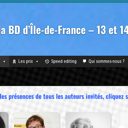
 la BD d’Île-de-France – 13 et 
Les prix
Speed editing
Qui sommes-nous ?
es présences de tous les auteurs invités, cliquez 