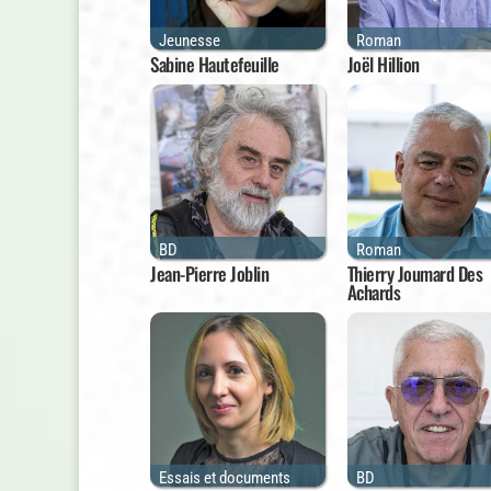
Jeunesse
Roman
Sabine Hautefeuille
Joël Hillion
BD
Roman
Jean-Pierre Joblin
Thierry Joumard Des
Achards
Essais et documents
BD