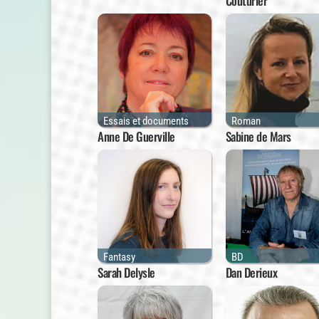
Couturier
Essais et documents
Roman
Anne De Guerville
Sabine de Mars
Fantasy
BD
Sarah Delysle
Dan Derieux