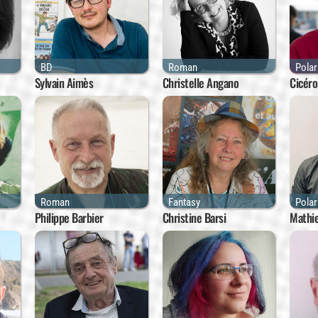
BD
Roman
Polar
Sylvain Aimès
Christelle Angano
Cicéro
Roman
Fantasy
Polar
Philippe Barbier
Christine Barsi
Mathi