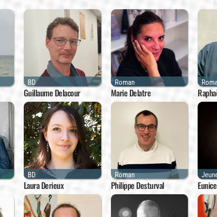
BD
Roman
Rom
Guillaume Delacour
Marie Delatre
Raphaë
BD
Roman
Jeun
Laura Derieux
Philippe Desturval
Eunic