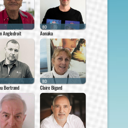
BD
n Angledroit
Aonaka
BD
eu Bertrand
Claire Bigard