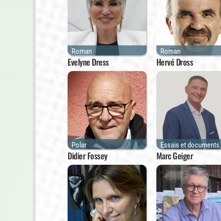
Roman
Roman
Evelyne Dress
Hervé Dross
Polar
Essais et documents
Didier Fossey
Marc Geiger