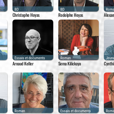
BD
BD
Rom
Christophe Hoyas
Rodolphe Hoyas
Alexan
Essais et documents
Roman
Jeun
Arnaud Keller
Sema Kilickaya
Cynthi
Roman
Essais et documents
Rom