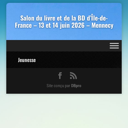
Salon du livre et de la BD d’Île-de-
France – 13 et 14 juin 2026 – Mennecy
Jeunesse
Site conçu par
DBpro