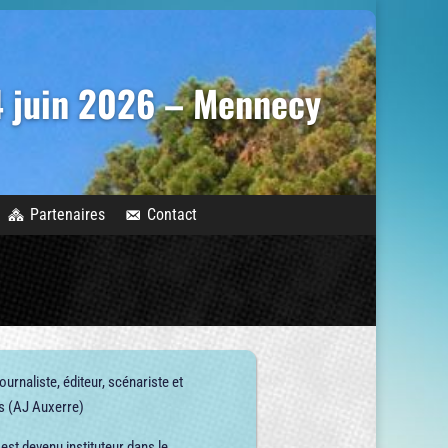
14 juin 2026 – Mennecy
Partenaires
Contact
ournaliste, éditeur, scénariste et
is (AJ Auxerre)
est devenu instituteur dans le