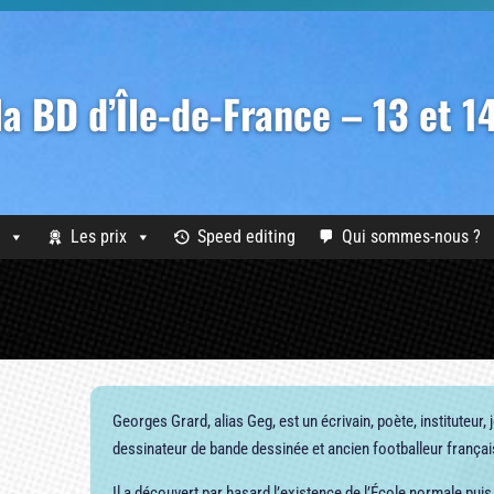
 la BD d’Île-de-France – 13 et 
Les prix
Speed editing
Qui sommes-nous ?
Georges Grard, alias Geg, est un écrivain, poète, instituteur, j
dessinateur de bande dessinée et ancien footballeur frança
Il a découvert par hasard l’existence de l’École normale puis 