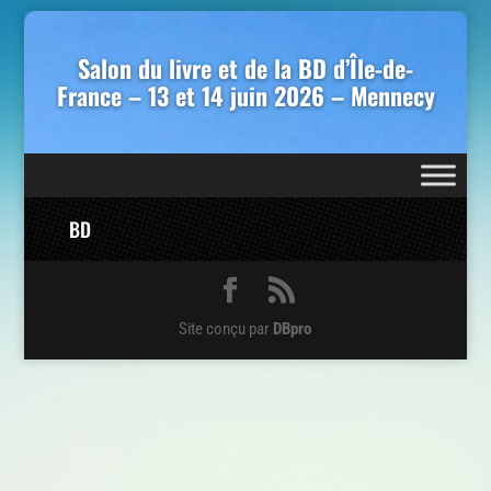
Salon du livre et de la BD d’Île-de-
France – 13 et 14 juin 2026 – Mennecy
BD
Site conçu par
DBpro