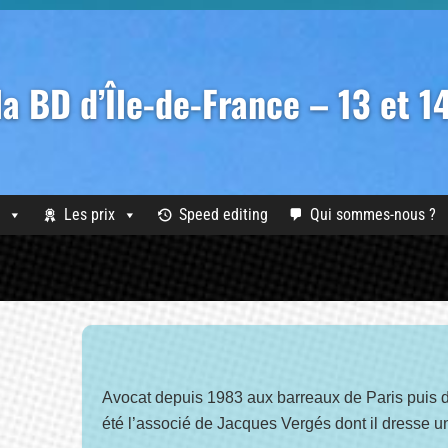
 la BD d’Île-de-France – 13 et 
Les prix
Speed editing
Qui sommes-nous ?
Avocat depuis 1983 aux barreaux de Paris puis d
été l’associé de Jacques Vergés dont il dresse un