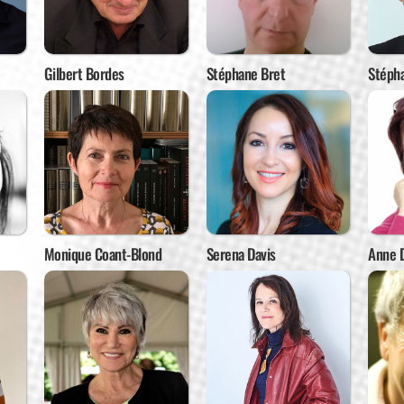
Gilbert Bordes
Stéphane Bret
Stéph
Monique Coant-Blond
Serena Davis
Anne D