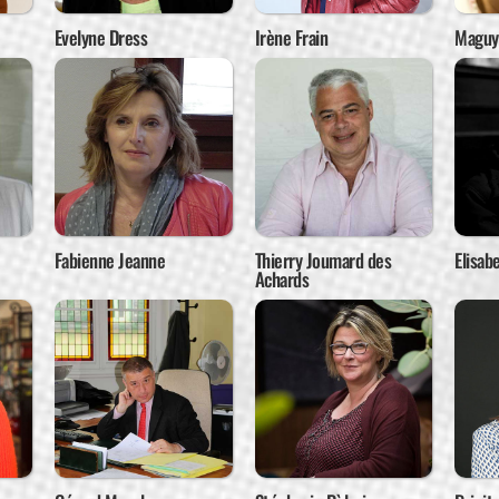
Evelyne Dress
Irène Frain
Maguy 
Fabienne Jeanne
Thierry Joumard des
Elisab
Achards