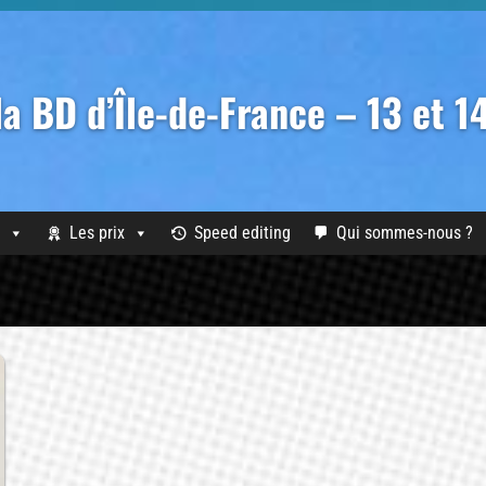
 la BD d’Île-de-France – 13 et 
Les prix
Speed editing
Qui sommes-nous ?