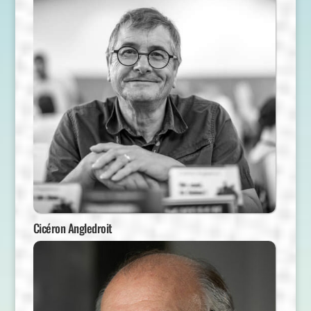
Cicéron Angledroit