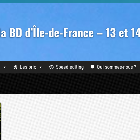
 la BD d’Île-de-France – 13 et 
Les prix
Speed editing
Qui sommes-nous ?