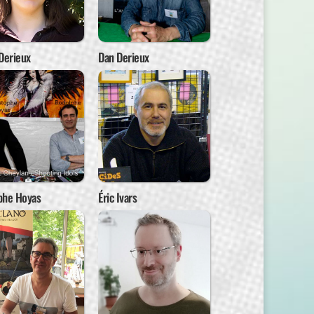
Derieux
Dan Derieux
phe Hoyas
Éric Ivars