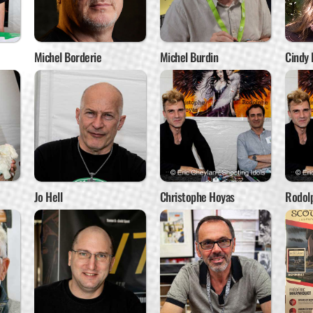
Michel Borderie
Michel Burdin
Cindy 
Jo Hell
Christophe Hoyas
Rodol