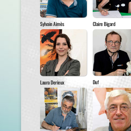
Sylvain Aimès
Claire Bigard
Duf
Laura Derieux