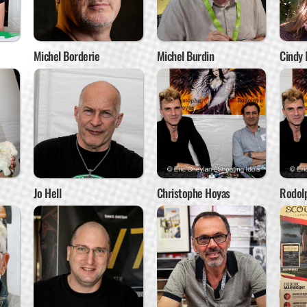
Michel Borderie
Michel Burdin
Cindy 
Jo Hell
Christophe Hoyas
Rodol