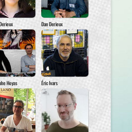
Derieux
Dan Derieux
phe Hoyas
Éric Ivars