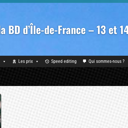
 la BD d’Île-de-France – 13 et 
Les prix
Speed editing
Qui sommes-nous ?