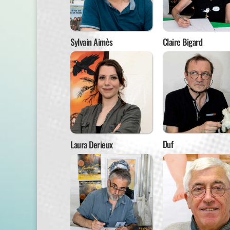
Sylvain Aimès
Claire Bigard
Duf
Laura Derieux