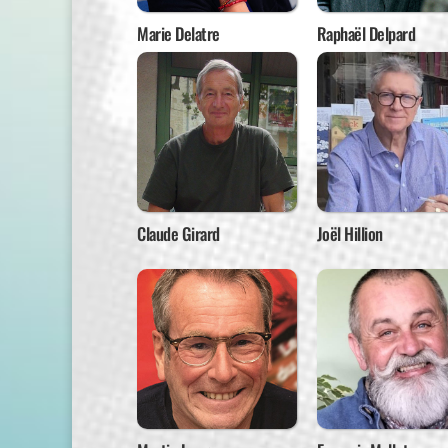
Marie Delatre
Raphaël Delpard
Claude Girard
Joël Hillion