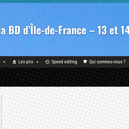
 la BD d’Île-de-France – 13 et 
Les prix
Speed editing
Qui sommes-nous ?