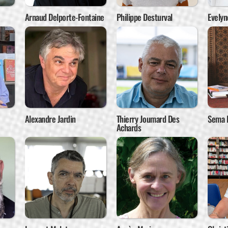
Arnaud Delporte-Fontaine
Philippe Desturval
Evelyn
Alexandre Jardin
Thierry Joumard Des
Sema K
Achards