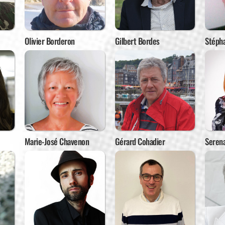
Olivier Borderon
Gilbert Bordes
Stéph
Marie-José Chavenon
Gérard Cohadier
Serena