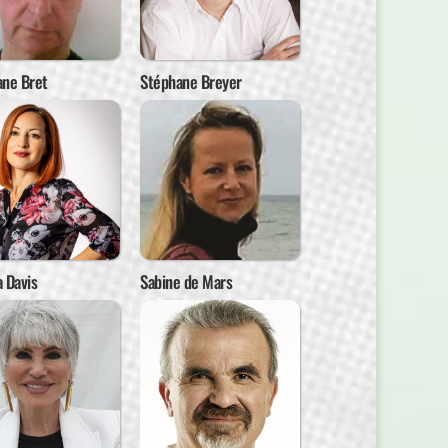
ane Bret
Stéphane Breyer
 Davis
Sabine de Mars