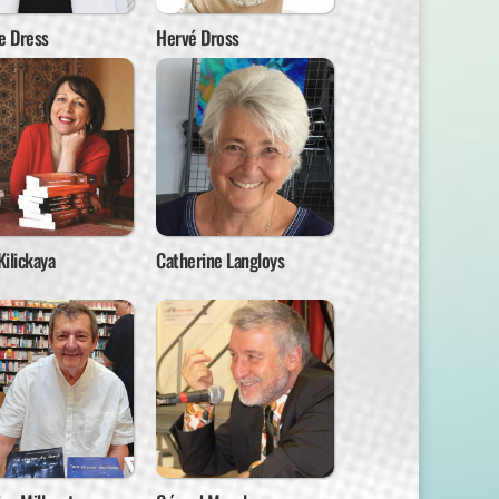
e Dress
Hervé Dross
ilickaya
Catherine Langloys