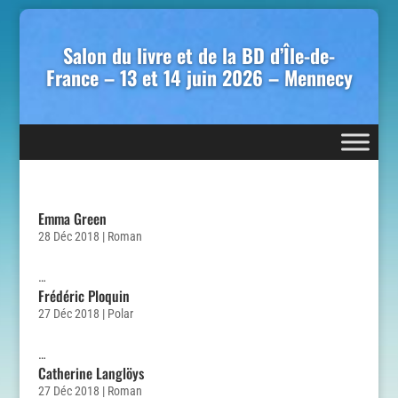
Salon du livre et de la BD d’Île-de-
France – 13 et 14 juin 2026 – Mennecy
Emma Green
28 Déc 2018
|
Roman
…
Frédéric Ploquin
27 Déc 2018
|
Polar
…
Catherine Langlöys
27 Déc 2018
|
Roman