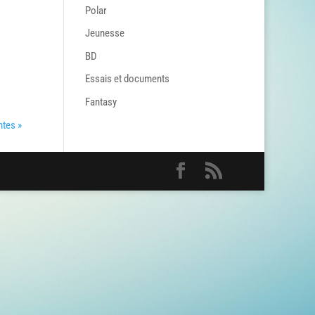
Polar
Jeunesse
BD
Essais et documents
Fantasy
ntes »