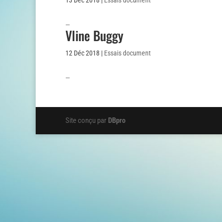
13 Déc 2018
|
Essais document
…
Vline Buggy
12 Déc 2018
|
Essais document
…
Site conçu par
DBpro