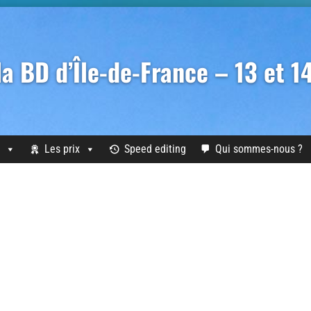
 la BD d’Île-de-France – 13 et 
Les prix
Speed editing
Qui sommes-nous ?