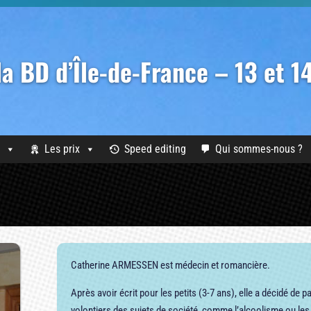
 la BD d’Île-de-France – 13 et 
Les prix
Speed editing
Qui sommes-nous ?
Catherine ARMESSEN est médecin et romancière.
Après avoir écrit pour les petits (3-7 ans), elle a décidé de pas
volontiers des sujets de société, comme l’alcoolisme ou les 