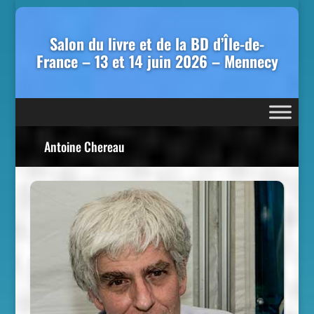
Salon du livre et de la BD d’Île-de-
France – 13 et 14 juin 2026 – Mennecy
Antoine Chereau