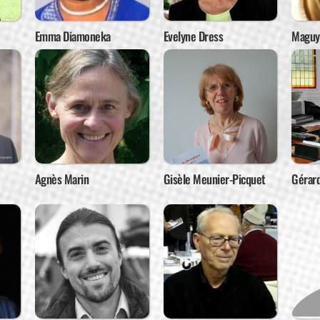
Emma Diamoneka
Evelyne Dress
Maguy 
Agnès Marin
Gisèle Meunier-Picquet
Gérar