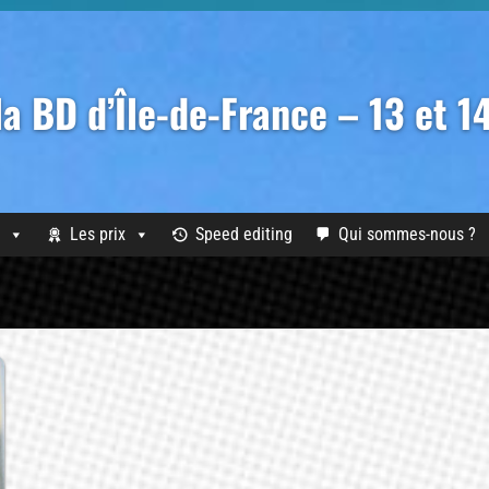
 la BD d’Île-de-France – 13 et 
Les prix
Speed editing
Qui sommes-nous ?