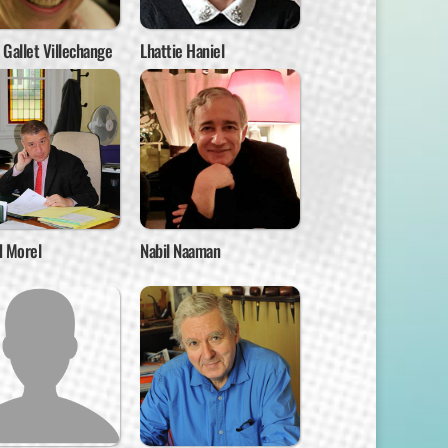
Gallet Villechange
Lhattie Haniel
d Morel
Nabil Naaman