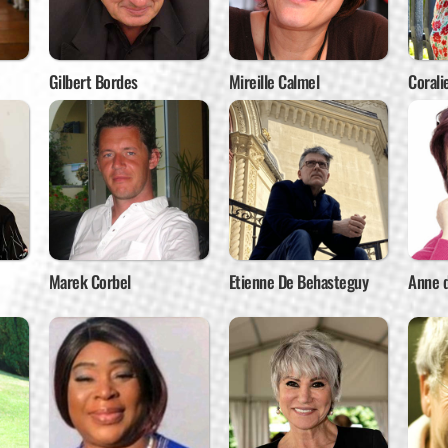
Gilbert Bordes
Mireille Calmel
Corali
Marek Corbel
Etienne De Behasteguy
Anne d