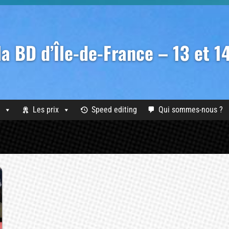
 la BD d’Île-de-France – 13 et 
Les prix
Speed editing
Qui sommes-nous ?