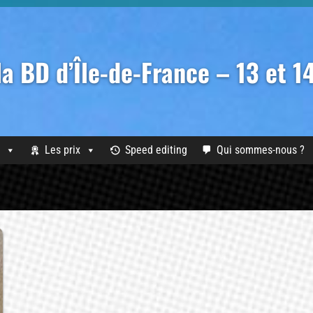
 la BD d’Île-de-France – 13 et 
Les prix
Speed editing
Qui sommes-nous ?