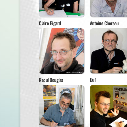
Claire Bigard
Antoine Chereau
Duf
Raoul Douglas