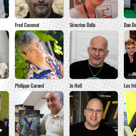
Fred Coconut
Séverine Dalla
Dan De
Philippe Garand
Jo Hell
Les fr