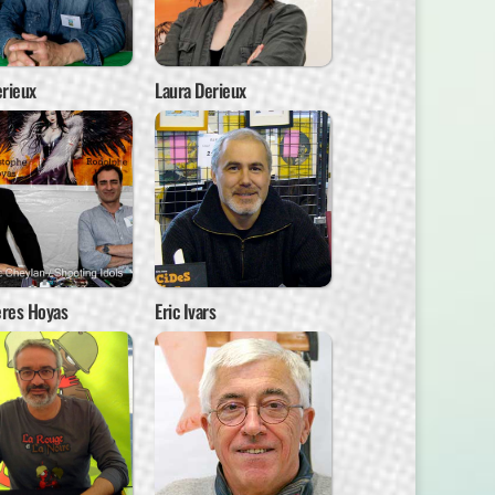
rieux
Laura Derieux
ères Hoyas
Eric Ivars