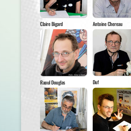
Claire Bigard
Antoine Chereau
Duf
Raoul Douglas