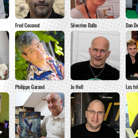
Fred Coconut
Séverine Dalla
Dan De
Philippe Garand
Jo Hell
Les fr