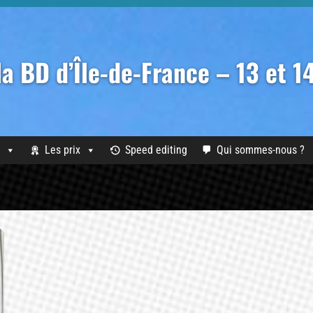
 la BD d’Île-de-France – 13 et 
Les prix
Speed editing
Qui sommes-nous ?