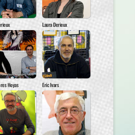
rieux
Laura Derieux
ères Hoyas
Eric Ivars