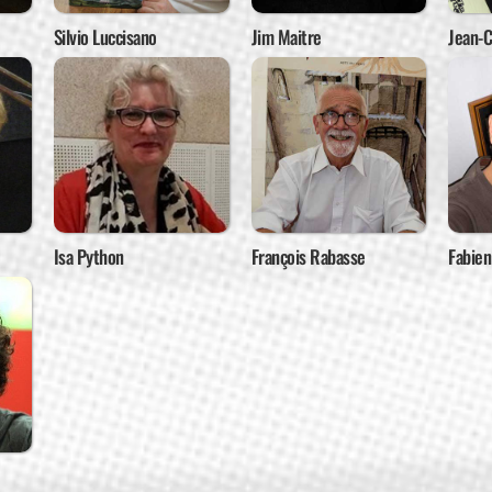
Silvio Luccisano
Jim Maitre
Jean-
Isa Python
François Rabasse
Fabien