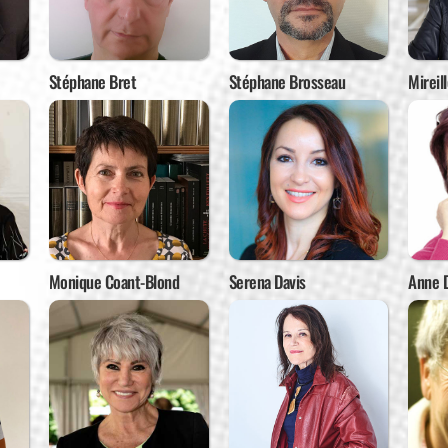
Stéphane Bret
Stéphane Brosseau
Mireil
Monique Coant-Blond
Serena Davis
Anne D