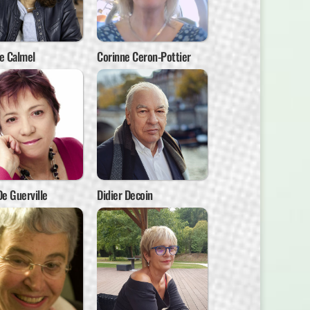
le Calmel
Corinne Ceron-Pottier
e Guerville
Didier Decoin