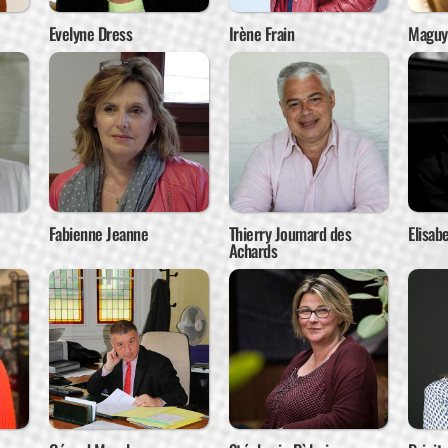
Evelyne Dress
Irène Frain
Maguy 
Fabienne Jeanne
Thierry Joumard des
Elisab
Achards