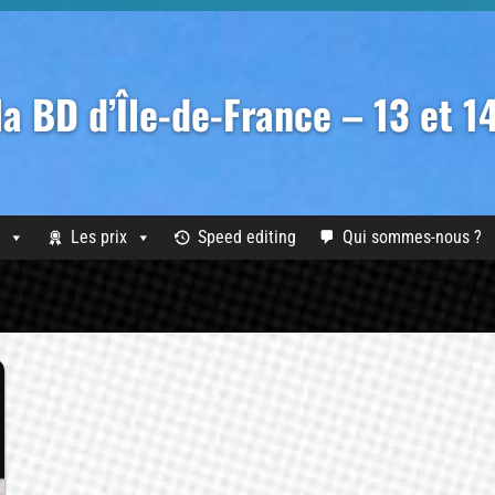
 la BD d’Île-de-France – 13 et 
Les prix
Speed editing
Qui sommes-nous ?