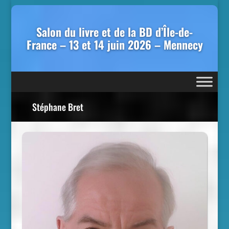
Salon du livre et de la BD d’Île-de-
France – 13 et 14 juin 2026 – Mennecy
Stéphane Bret