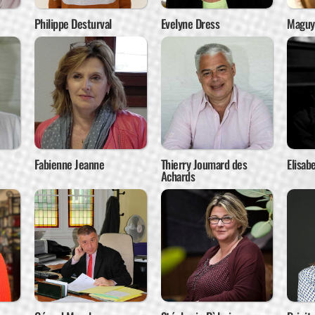
Philippe Desturval
Evelyne Dress
Maguy 
Fabienne Jeanne
Thierry Joumard des
Elisab
Achards