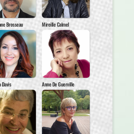
ane Brosseau
Mireille Calmel
 Davis
Anne De Guerville