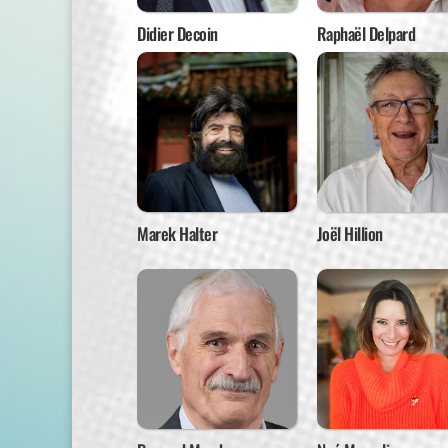
Didier Decoin
Raphaël Delpard
Marek Halter
Joël Hillion