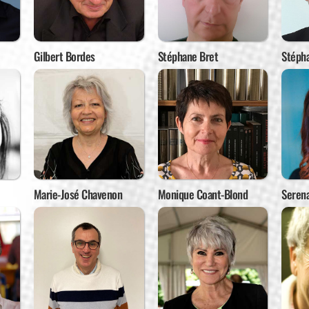
Gilbert Bordes
Stéphane Bret
Stéph
Marie-José Chavenon
Monique Coant-Blond
Serena