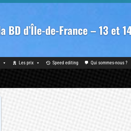
 la BD d’Île-de-France – 13 et 
Les prix
Speed editing
Qui sommes-nous ?