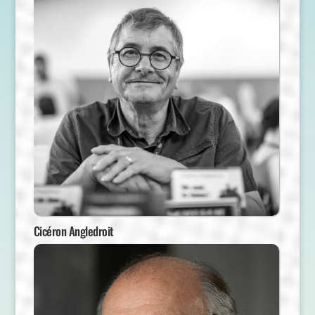
Cicéron Angledroit