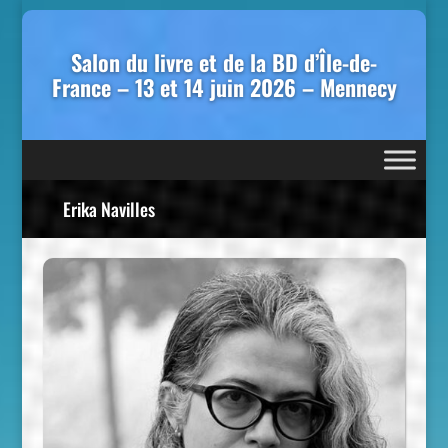
Salon du livre et de la BD d’Île-de-
France – 13 et 14 juin 2026 – Mennecy
Erika Navilles