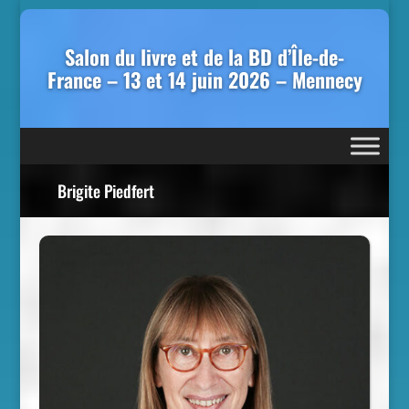
Salon du livre et de la BD d’Île-de-
France – 13 et 14 juin 2026 – Mennecy
Brigite Piedfert