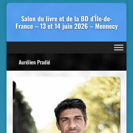
Salon du livre et de la BD d’Île-de-
France – 13 et 14 juin 2026 – Mennecy
Aurélien Pradié