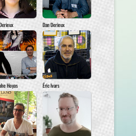
Derieux
Dan Derieux
phe Hoyas
Éric Ivars