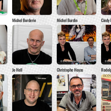
Michel Borderie
Michel Burdin
Cindy 
Jo Hell
Christophe Hoyas
Rodol