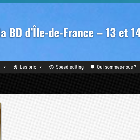
 la BD d’Île-de-France – 13 et 
Les prix
Speed editing
Qui sommes-nous ?