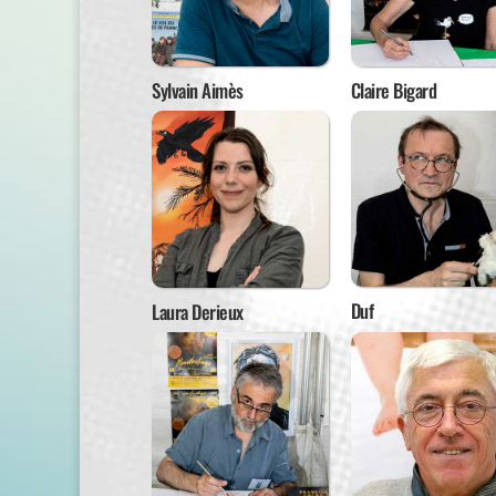
Sylvain Aimès
Claire Bigard
Duf
Laura Derieux