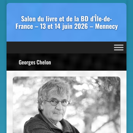
Salon du livre et de la BD d’Île-de-
France – 13 et 14 juin 2026 – Mennecy
Georges Chelon