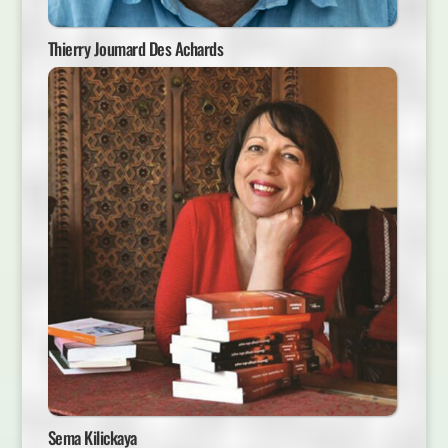
Thierry Joumard Des Achards
Sema Kilickaya