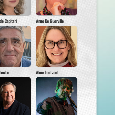
de Capitani
Anne De Guerville
Leclair
Aline Lootvoet