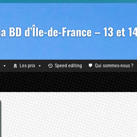
 la BD d’Île-de-France – 13 et 
Les prix
Speed editing
Qui sommes-nous ?