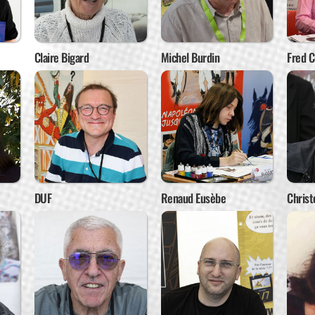
Claire Bigard
Michel Burdin
Fred 
DUF
Renaud Eusèbe
Chris