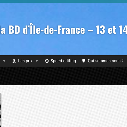
 la BD d’Île-de-France – 13 et 
Les prix
Speed editing
Qui sommes-nous ?