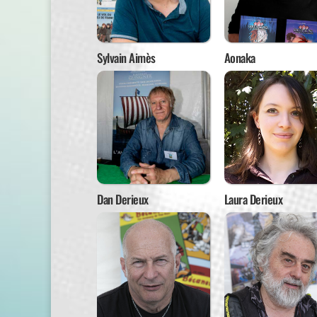
Sylvain Aimès
Aonaka
Dan Derieux
Laura Derieux