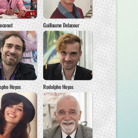
Coconut
Guillaume Delacour
tophe Hoyas
Rodolphe Hoyas