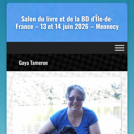
Salon du livre et de la BD d’Île-de-
France – 13 et 14 juin 2026 – Mennecy
Gaya Tameron