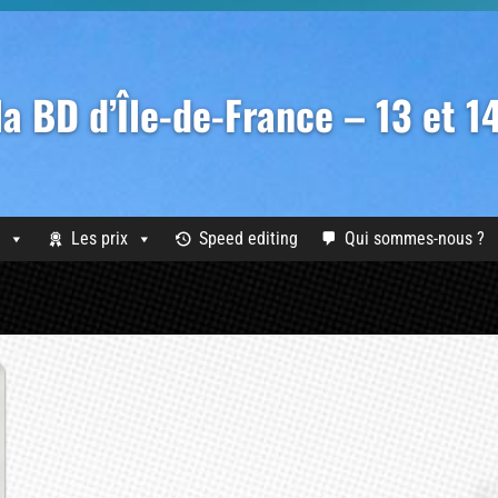
 la BD d’Île-de-France – 13 et 
Les prix
Speed editing
Qui sommes-nous ?