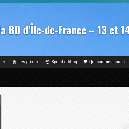
 la BD d’Île-de-France – 13 et 
Les prix
Speed editing
Qui sommes-nous ?