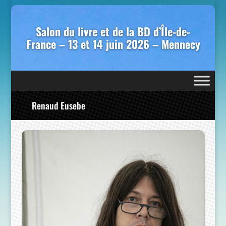
Salon du livre et de la BD d’Île-de-
France – 13 et 14 juin 2026 – Mennecy
Renaud Eusebe