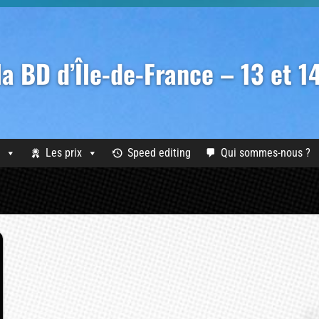
 la BD d’Île-de-France – 13 et 
Les prix
Speed editing
Qui sommes-nous ?