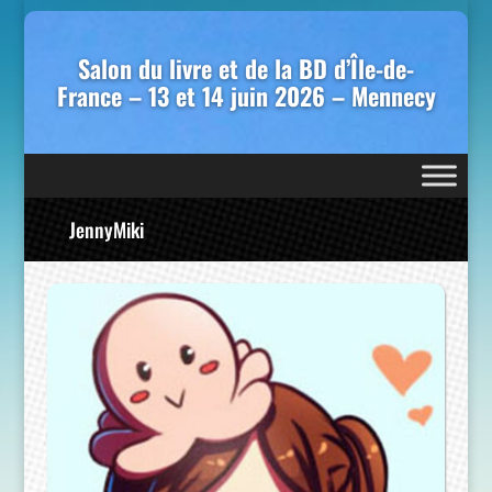
Salon du livre et de la BD d’Île-de-
France – 13 et 14 juin 2026 – Mennecy
JennyMiki