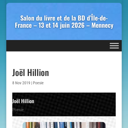
Salon du livre et de la BD d’Île-de-
France – 13 et 14 juin 2026 – Mennecy
Joël Hillion
8 Nov 2019
|
Poesie
Joël Hillion
Poesie