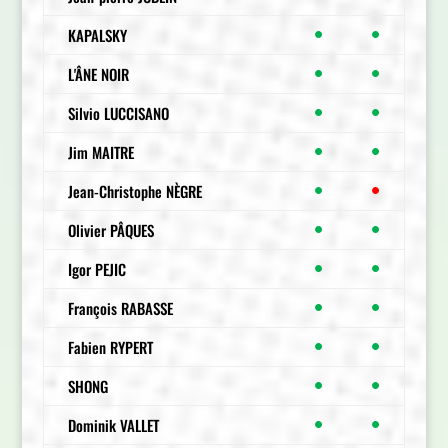
KAPALSKY
●
●
L'ÂNE NOIR
●
●
Silvio LUCCISANO
●
●
Jim MAITRE
●
●
Jean-Christophe NÈGRE
●
●
Olivier PÂQUES
●
●
Igor PEJIC
●
●
François RABASSE
●
●
Fabien RYPERT
●
●
SHONG
●
●
Dominik VALLET
●
●