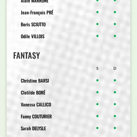
Alain MARRONE
●
●
Jean-François PRÉ
●
●
Boris SCIUTTO
●
●
Odile VILLOIS
●
●
FANTASY
S
D
Christine BARSI
●
●
Clotilde BORÉ
●
●
Vanessa CALLICO
●
●
Fanny COUTURIER
●
●
Sarah DELYSLE
●
●