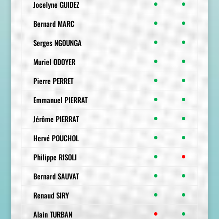
Jocelyne GUIDEZ
●
●
Bernard MARC
●
●
Serges NGOUNGA
●
●
Muriel ODOYER
●
●
Pierre PERRET
●
●
Emmanuel PIERRAT
●
●
Jérôme PIERRAT
●
●
Hervé POUCHOL
●
●
Philippe RISOLI
●
●
Bernard SAUVAT
●
●
Renaud SIRY
●
●
Alain TURBAN
●
●