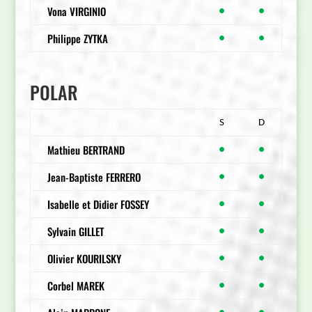
Vona VIRGINIO
●
●
Philippe ZYTKA
●
●
POLAR
S
D
Mathieu BERTRAND
●
●
Jean-Baptiste FERRERO
●
●
Isabelle et Didier FOSSEY
●
●
Sylvain GILLET
●
●
Olivier KOURILSKY
●
●
Corbel MAREK
●
●