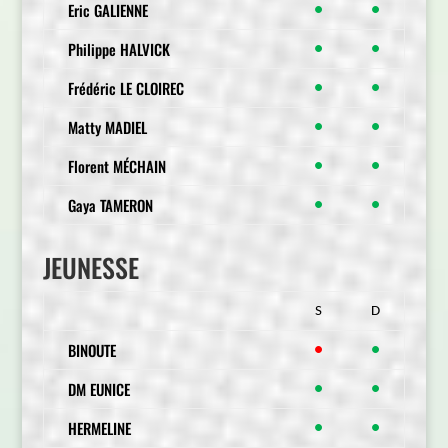
Eric GALIENNE
●
●
Philippe HALVICK
●
●
Frédéric LE CLOIREC
●
●
Matty MADIEL
●
●
Florent MÉCHAIN
●
●
Gaya TAMERON
●
●
JEUNESSE
S
D
BINOUTE
●
●
DM EUNICE
●
●
HERMELINE
●
●