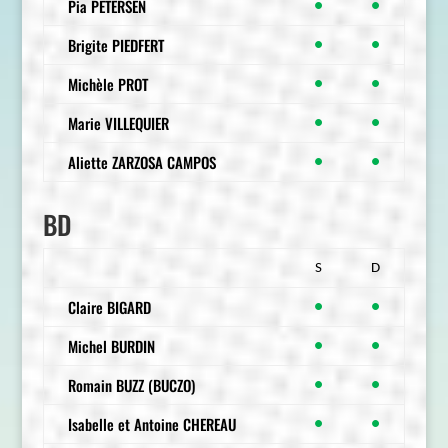
Pia PETERSEN
●
●
Brigite PIEDFERT
●
●
Michèle PROT
●
●
Marie VILLEQUIER
●
●
Aliette ZARZOSA CAMPOS
●
●
BD
S
D
Claire BIGARD
●
●
Michel BURDIN
●
●
Romain BUZZ (BUCZO)
●
●
Isabelle et Antoine CHEREAU
●
●