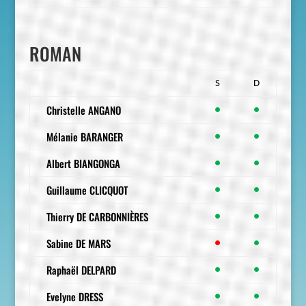
ROMAN
S
D
Christelle ANGANO
●
●
Mélanie BARANGER
●
●
Albert BIANGONGA
●
●
Guillaume CLICQUOT
●
●
Thierry DE CARBONNIÈRES
●
●
Sabine DE MARS
●
●
Raphaël DELPARD
●
●
Evelyne DRESS
●
●