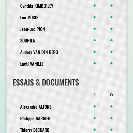
Cynthia KIMBERLEY
●
●
Lou MOGIS
●
●
Jean-Luc PION
●
●
SOUHILA
●
●
Audrey VAN DEN BERG
●
●
Laeti VANILLE
●
●
ESSAIS & DOCUMENTS
S
D
Alexandre ALFONSI
●
●
Philippe BARBIER
●
●
Thierry BECCARO
●
●