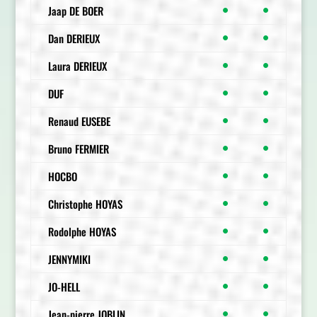
Jaap DE BOER
●
●
Dan DERIEUX
●
●
Laura DERIEUX
●
●
DUF
●
●
Renaud EUSEBE
●
●
Bruno FERMIER
●
●
HOCBO
●
●
Christophe HOYAS
●
●
Rodolphe HOYAS
●
●
JENNYMIKI
●
●
JO-HELL
●
●
Jean-pierre JOBLIN
●
●