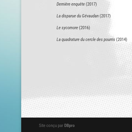
Dernière enquête
(2017)
La disparue du Gévaudan
(2017)
Le sycomore
(2016)
La quadrature du cercle des pourris
(2014)
Site conçu par
DBpro