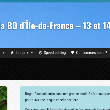
 la BD d’Île-de-France – 13 et 
Les prix
Speed editing
Qui sommes-nous ?
Roger Pascault entra dans une grande société aéronautique 
poursuivit une longue et belle carrière.
Ses responsabilités professionnelles l’ont conduit à voyager