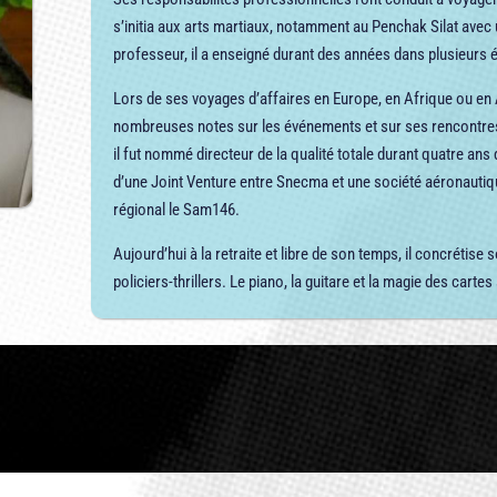
s’initia aux arts martiaux, notamment au Penchak Silat avec
professeur, il a enseigné durant des années dans plusieurs é
Lors de ses voyages d’affaires en Europe, en Afrique ou en As
nombreuses notes sur les événements et sur ses rencontres. 
il fut nommé directeur de la qualité totale durant quatre an
d’une Joint Venture entre Snecma et une société aéronauti
régional le Sam146.
Aujourd’hui à la retraite et libre de son temps, il concrétis
policiers-thrillers. Le piano, la guitare et la magie des car