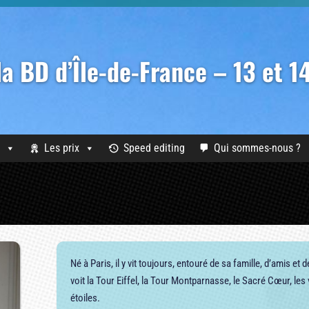
 la BD d’Île-de-France – 13 et 
Les prix
Speed editing
Qui sommes-nous ?
Né à Paris, il y vit toujours, entouré de sa famille, d’amis et d
voit la Tour Eiffel, la Tour Montparnasse, le Sacré Cœur, les 
étoiles.