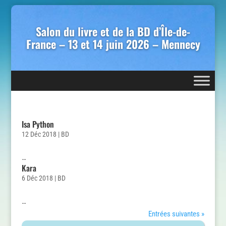
Salon du livre et de la BD d’Île-de-
France – 13 et 14 juin 2026 – Mennecy
Isa Python
12 Déc 2018
|
BD
…
Kara
6 Déc 2018
|
BD
…
Entrées suivantes »