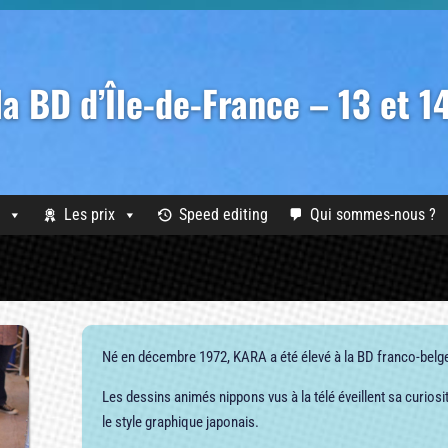
 la BD d’Île-de-France – 13 et 
Les prix
Speed editing
Qui sommes-nous ?
Né en décembre 1972, KARA a été élevé à la BD franco-belge
Les dessins animés nippons vus à la télé éveillent sa curiosit
le style graphique japonais.