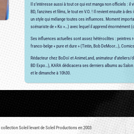
Il s’intéresse aussi à tout ce qui est manga non officiels : il
BD, fanzines et films, le tout en V.O. ! Il revient ensuite à de
un style qui mélange toutes ces influences. Moment important
scénariste de « Ko »…) avec lequel il apprend énormément (
Ses influences actuelles sont assez hétéroclites : peintres
franco-belge « pure et dure » (Tintin, Bob DeMoor…), Comi
Rédacteur chez BoDoï et AnimeLand, animateur d’ateliers/d
BD Expo…), KARA dédicacera ses derniers albums au Salon et
et le dimanche à 10h30.
 collection Soleil levant de Soleil Productions en 2003