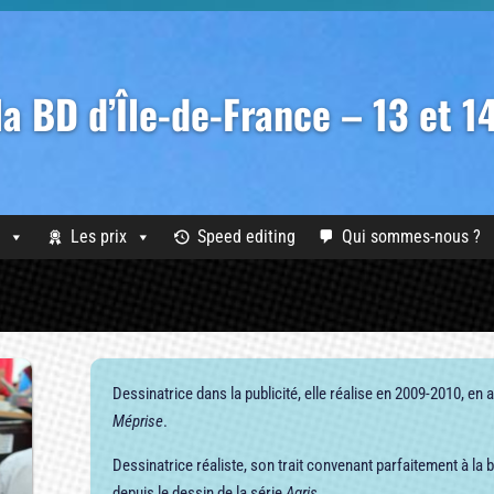
 la BD d’Île-de-France – 13 et 
Les prix
Speed editing
Qui sommes-nous ?
Dessinatrice dans la publicité, elle réalise en 2009-2010, en
Méprise
.
Dessinatrice réaliste, son trait convenant parfaitement à la b
depuis le dessin de la série
Agris
.