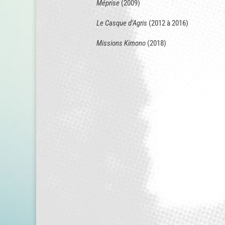
Méprise
(2009)
Le Casque d’Agris
(2012 à 2016)
Missions Kimono
(2018)