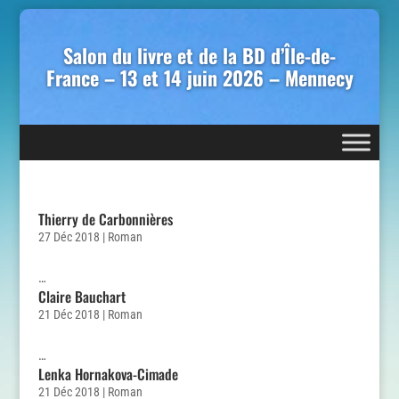
Salon du livre et de la BD d’Île-de-
France – 13 et 14 juin 2026 – Mennecy
Thierry de Carbonnières
27 Déc 2018
|
Roman
…
Claire Bauchart
21 Déc 2018
|
Roman
…
Lenka Hornakova-Cimade
21 Déc 2018
|
Roman