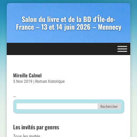
Salon du livre et de la BD d’Île-de-
France – 13 et 14 juin 2026 – Mennecy
Mireille Calmel
5 Nov 2019
|
Roman historique
…
Les invités par genres
Tous les invités