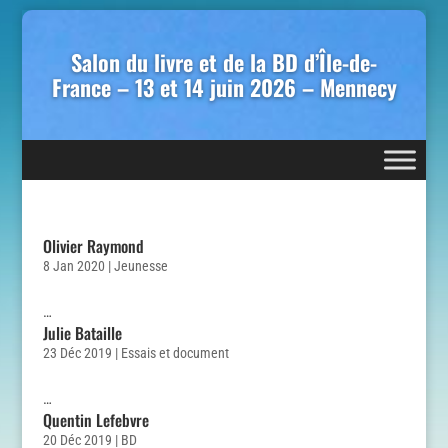
Salon du livre et de la BD d’Île-de-
France – 13 et 14 juin 2026 – Mennecy
Olivier Raymond
8 Jan 2020
|
Jeunesse
…
Julie Bataille
23 Déc 2019
|
Essais et document
…
Quentin Lefebvre
20 Déc 2019
|
BD