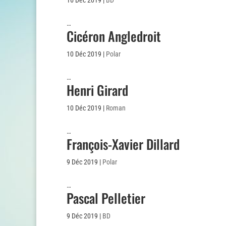
16 Déc 2019
|
BD
…
Cicéron Angledroit
10 Déc 2019
|
Polar
…
Henri Girard
10 Déc 2019
|
Roman
…
François-Xavier Dillard
9 Déc 2019
|
Polar
…
Pascal Pelletier
9 Déc 2019
|
BD