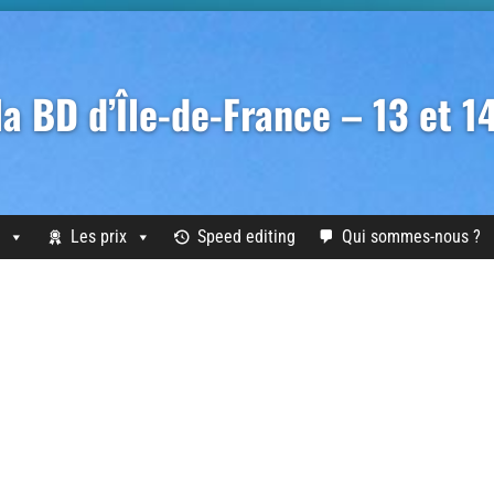
 la BD d’Île-de-France – 13 et 
Les prix
Speed editing
Qui sommes-nous ?